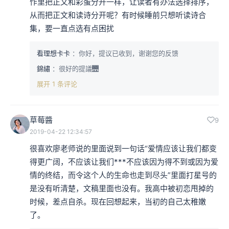
作里把正文和彩蛋分开一样，让读者有办法选择排序，
从而把正文和读诗分开呢？有时候睡前只想听读诗合
集，要一直点选有点困扰
看理想卡卡
：你好，提议已收到，谢谢您的反馈
錦繡
：很好的提議🌉
展开 1 条评论
草莓醬
9
2019-04-22 12:34:57
很喜欢廖老师说的里面说到一句话“爱情应该让我们都变
得更广阔，不应该让我们***不应该因为得不到或因为爱
情的终结，而令这个人的生命也走到尽头”里面打星号的
是没有听清楚，文稿里面也没有。我高中被初恋甩掉的
时候，差点自杀。现在回想起来，当初的自己太稚嫩
了。