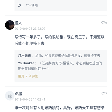
汐
：**=狭隘
怪人
9
2019-04-06 23:22:07
写诗写一年多了，写的很幼稚，现在高三了，不知道以
后能不能坚持下去
月出无声
：加油，如果它能带给你爱与启发，就坚持下去
Ys.Booker
：（低调点·好好写·慢慢来，小心别被理想国的
图书策划编辑盯上～）
展开 2 条评论
錦繡
7
錦
2019-04-06 14:02:41
第一次聽到有人用粵語讀詩，真好，粵語天生具有感染