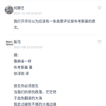
何静芝
2021-12-06 14:52:31
我打开评论以为应该有一条高票评论是布考斯基的原
文。
姤屯
2021-09-23 03:51:57
摘：

像麻雀一样

布考斯基 著

徐淳刚 译

放生你必须放生

当我们的悲伤跌落，茫茫然

于血色翻滚的大海

我走过破败不堪的沙滩边缘
