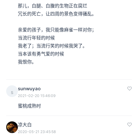
那儿，白腿、白腹的生物正在腐烂

冗长的死亡，让四周的景色变得骚乱。

亲爱的孩子，我只能像麻雀一样对你；

当流行年轻的时候

我老了；当流行笑的时候我哭了。

当本该有勇气爱的时候

我恨你。

sunwuyao
s
2021-02-20 15:46:09
蜜桃成熟时
凉大白
2020-05-21 23:45:58