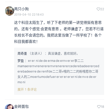
两只小狗
22
2019-04-10 22:18:43
这个科目太陌生了，听了下老师的第一讲觉得挺有意思
的，还有个感觉:会更有意思 。老师谦虚了，您若不行道
长校长不会请您的。我把这里当做了一所学校了！各个
科目我都喜欢！
周奇墨
（主讲人）
：真没谦虚，喜欢就好。
梦盈
：er er ni de de erma de ernv er er李二二
mamaerernvrenererernvrenererercederebadeererced
erebadeerre de renlfde二二哥v哦的二二的粉哦惹你二哥
女人的二moertumodefuer er er er er er ni de nv e de er
mo ni
展开 1 条评论
金砖面包
18