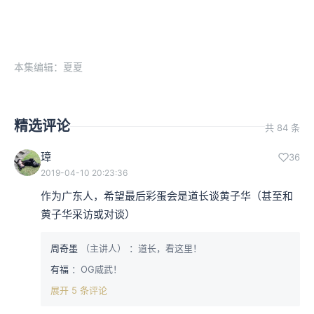
本集编辑：夏夏
精选评论
共 84 条
璋
36
2019-04-10 20:23:36
作为广东人，希望最后彩蛋会是道长谈黄子华（甚至和
黄子华采访或对谈）
周奇墨
（主讲人）
：道长，看这里！
有福
：OG威武！
展开 5 条评论