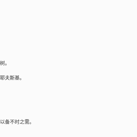
橡树。
妥耶夫斯基。
，以备不时之需。