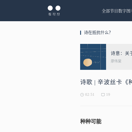
全部节目
数字图
诗在抵抗什么？
诗意：关
廖伟棠
诗歌 | 辛波丝卡
02:51
19
种种可能