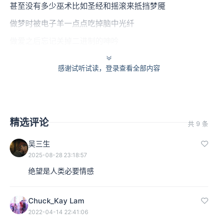
甚至没有多少巫术比如圣经和摇滚来抵挡梦魇
做梦时被电子羊一点点吃掉脑中光纤
做爱之后忘记关掉二进制的呻吟
与一个外星染色体交换快感编码之后突然想
感谢试听试读，登录查看全部内容
问一问它的父母们是否依然存在于某个坐标点
它们摩挲是否足以温暖你们穿越的光年
偶尔想想落后的二十一世纪
精选评论
共 9 条
那些小人儿用一生与速朽的肉体达成和解
吴三生
为纯粹的虚空增加21克的重量。
2025-08-28 23:18:57
绝望是人类必要情感
本集编辑：hyl
Chuck_Kay Lam
2022-04-14 22:41:06