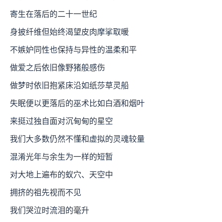
寄生在落后的二十一世纪
身披纤维但始终渴望皮肉摩挲取暖
不嫉妒同性也保持与异性的温柔和平
做爱之后依旧像野猪般感伤
做梦时依旧抱紧床沿如纸莎草灵船
失眠便以更落后的巫术比如白酒和烟叶
来挺过独自面对沉甸甸的星空
我们大多数仍然不懂和虚拟的灵魂较量
混淆光年与余生为一样的短暂
对大地上遍布的蚁穴、天空中
拥挤的祖先视而不见
我们哭泣时流泪的毫升