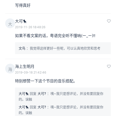
写得真好
大可🐤
大
2019-11-26 18:48:26
如果不看文案的话，粤语完全听不懂呐(ー_ー)!!
文鸟
：我觉得这样更好一些呢，可以认真地欣赏和思考
海上生明月
海
2019-09-18 21:42:46
特别想赞一下这个节目的音乐搭配。
大可🐤
回复
大可?
：咦~我只是想评论，并没有要回复你
的。误触
大可🐤
回复
大可?
：咦~我只是想评论，并没有要回复你
的。误触