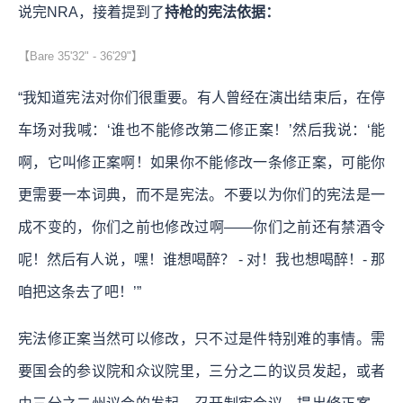
说完NRA，接着提到了
持枪的宪法依据：
【Bare 35'32" - 36'29"】
“我知道宪法对你们很重要。有人曾经在演出结束后，在停
车场对我喊：‘谁也不能修改第二修正案！’然后我说：‘能
啊，它叫修正案啊！如果你不能修改一条修正案，可能你
更需要一本词典，而不是宪法。不要以为你们的宪法是一
成不变的，你们之前也修改过啊——你们之前还有禁酒令
呢！然后有人说，嘿！谁想喝醉？ - 对！我也想喝醉！- 那
咱把这条去了吧！’”
宪法修正案当然可以修改，只不过是件特别难的事情。需
要国会的参议院和众议院里，三分之二的议员发起，或者