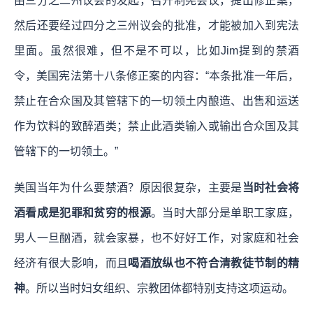
由三分之二州议会的发起，召开制宪会议，提出修正案，
然后还要经过四分之三州议会的批准，才能被加入到宪法
里面。虽然很难，但不是不可以，比如Jim提到的禁酒
令，美国宪法第十八条修正案的内容：“本条批准一年后，
禁止在合众国及其管辖下的一切领土内酿造、出售和运送
作为饮料的致醉酒类；禁止此酒类输入或输出合众国及其
管辖下的一切领土。”
美国当年为什么要禁酒？原因很复杂，主要是
当时社会将
酒看成是犯罪和贫穷的根源
。当时大部分是单职工家庭，
男人一旦酗酒，就会家暴，也不好好工作，对家庭和社会
经济有很大影响，而且
喝酒放纵也不符合清教徒节制的精
神
。所以当时妇女组织、宗教团体都特别支持这项运动。