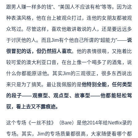
跟男人赚一样多的钱”、“美国人不应该有枪”等等。因为这
种表演风格，他在台上被观众打过，连他的女朋友都被观
众骂过。尽管这样，喜欢他敢讲敢说的人，还是要远远多
于讨厌他的人。而且Jim有个他自己所谓的“超能力”——
说
很冒犯的话，但仍然招人喜欢
。他的表情很萌，又拖着比
较可爱的澳大利亚口音，在台上像一个喝多了的酒鬼，说
什么你都能原谅他。其实Jim的三观很正，很多东西说出
来只是为了搞笑。最让我佩服的是
他特别全能，任何类型
的段子——观察型、观点型、故事型——他都能轻松驾
驭，看上去又不露痕迹。
这个专场《一丝不挂》（Bare）是他2014年给Netflix录的
专场。其实，Jim的专场质量都很高，大家随便看哪个都