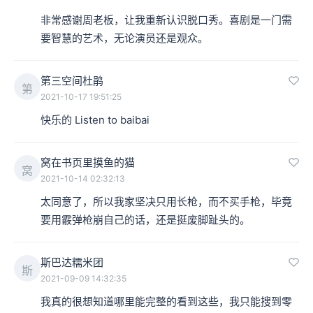
非常感谢周老板，让我重新认识脱口秀。喜剧是一门需
要智慧的艺术，无论演员还是观众。
第三空间杜鹃
第
2021-10-17 19:51:25
快乐的 Listen to baibai
窝在书页里摸鱼的猫
窝
2021-10-14 02:32:13
太同意了，所以我家坚决只用长枪，而不买手枪，毕竟
要用霰弹枪崩自己的话，还是挺废脚趾头的。
斯巴达糯米团
斯
2021-09-09 14:32:35
我真的很想知道哪里能完整的看到这些，我只能搜到零