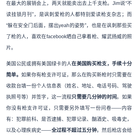
在最大的展销会上，两天就能卖出去上千支枪。Jim说“不
读挂锁月刊”，是讽刺爱枪的人都特别爱读枪支杂志；而
“躲在安全门后面，摆出yeah的姿势”，也是在讽刺那些买
了枪的人，喜欢在facebook晒自己拿着枪、耀武扬威的照
片。
美国公民或拥有美国绿卡的人
在美国购买枪支，手续十分
简单。
如果你有枪支许可证，那么在购买新枪时只需要在
收款台填一份个人信息表（姓名、地址、电话号码、驾驶
执照号等）并签字，这一流程
只需要几分钟的时间
。如果
你没有枪支许可证，只需要另外填写一份问卷——内容
有：犯罪前科、是否逮捕、犯罪记录、酗酒史、吸毒史，
以及心理疾病史——
全过程不超过五分钟
。然后枪店会给