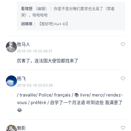
看理想
（编辑）
：你是不是对俺们要求也太高了（笑着
哭），哈哈哈哈
胡嚓嚓
：【那好吧(•́ω•̀ ٥)】
牧马人
2019-05-16 20:38:31
厉害了，连法国大使馆都找来了
杨飞
2019-05-16 20:03:36
/ travaille/ Police/ français / 📚 livre/ merci/ rendez-
vous / préféré / 自学了一个月法语 听到这些 我满意了
😂  
魅影