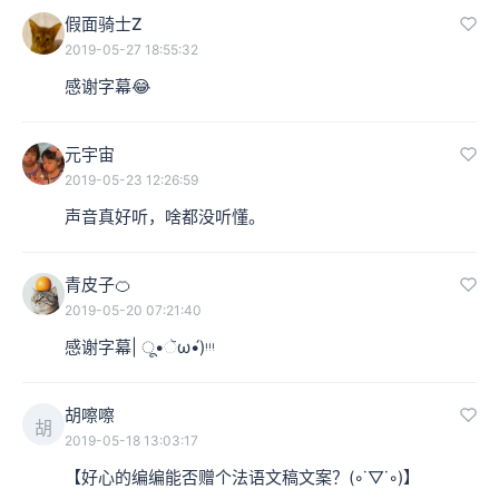
假面骑士Z
2019-05-27 18:55:32
感谢字幕😂
元宇宙
2019-05-23 12:26:59
声音真好听，啥都没听懂。
青皮子🍊
2019-05-20 07:21:40
感谢字幕| ू•ૅω•́)ᵎᵎᵎ
胡嚓嚓
胡
2019-05-18 13:03:17
【好心的编编能否赠个法语文稿文案？(◦˙▽˙◦)】