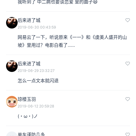
我听到了 中二病也要谈恋爱 里的曲子😆
后来进了城
2019-06-30 00:43:59
网易云了一下，听说原来《一一》和《虞美人盛开的山
坡》里用过？电影白看了……
后来进了城
2019-06-29 23:32:27
怎么一点文本就闪退
琼楼玉羽
2019-06-12 20:59:28
(・ω・)ノ
单车谨防几多