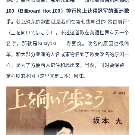
避的。原因很简单，
坂本九是唯一一位在美国告示牌热榜
100（Billboard Hot 100）排行榜上获得冠军的亚洲歌
手。
获此殊荣的歌曲就是我们在第七集听过的“昂首前行”
（上を向いて歩こう），不过这首歌在英语世界有另一个
名字，那就是Sukiyaki——寿喜烧。改名的原因也很简
单，和大部分亚洲的人名或事物名到了欧美改名的原因一
样，是为了方便西人记住和念出来，当然，同时要保留一
定程度的本国（这里就是日本）风味。