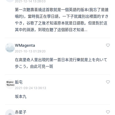
2021-12-14 13:28:03
品。在全球范围内，坂本九就是这样一位歌手。
第一次聽壽喜燒這首歌就是一個英語的版本(我忘了是誰
[播放“昂首前行”]
唱的)，當時我正在學日語，一下子就識別出裡面的すき
やき，谷歌了之後才知道原本就是日語歌。但是對於這
其中的淵源，到現在聽了這個節目才知道…
本集编辑：夏夏
WMagenta
2021-10-13 01:29:20
在高堡奇人里出現的第一首日本流行樂就是上を向いて
歩こう，由此可見一斑
姤屯
2021-09-24 13:36:13
坂本九
赤星子
赤