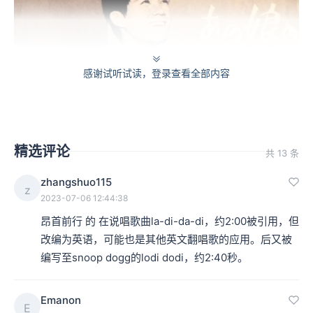
感谢试听试读，登录查看全部内容
精选评论
共 13 条
zhangshuo115
z
坂本九“昂首前行”单曲唱片封面。注意永六辅的角色是“作诗”。早年日本
2023-07-06 12:44:38
流行音乐通常管作词叫作诗，诗和歌二字在日文读音相同：uta。
昂首前行 的 在说唱歌曲la-di-da-di，约2:00被引用，但
改编为英语，可能也是其他英文翻唱歌的应用。后又被
历史上有一些音乐家是所谓的一招鲜音乐家，也就是说他
编写至snoop dogg的lodi dodi，约2:40秒。
某一首作品的名气大大超越了其它作品，说到这个人就想
到这首作品，而且可能不那么好的是也只能想到这首作
Emanon
E