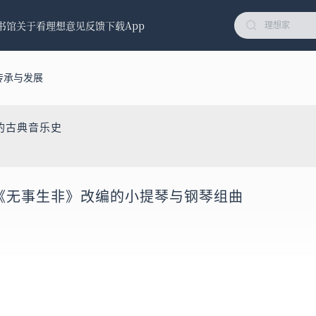
书馆
关于看理想
意见反馈
下载App
传承与发展
的古典音乐史
德《无事生非》改编的小提琴与钢琴组曲
与钢琴组曲 / Korngold：Much Ado About Nothing, Op. 