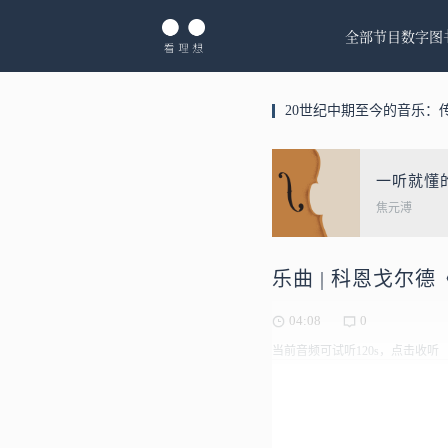
全部节目
数字图
20世纪中期至今的音乐：
一听就懂
焦元溥
乐曲 | 科恩戈尔
04:08
0
当前音频可试听120s，点击收听
科恩戈尔德《无事生非》改编的小提琴