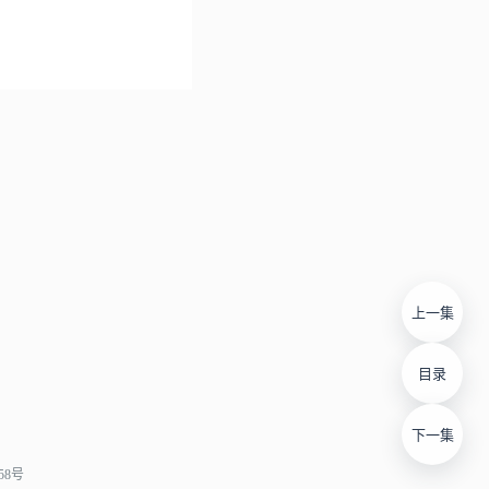
上一集
目录
下一集
058号