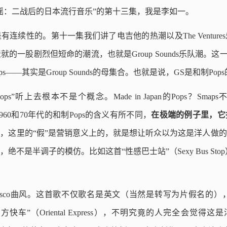
谣：二战后的日本流行音乐”的第十三集，我是李如一。
连续性的。第十一集我们讲了电吉他的热潮以及The Ventur
的一股剧烈但短命的潮流，也就是Group Sounds乐队潮。这一集
n的Pops——其实是Group Sounds的母集合。也就是说，GS是和制Po
s”听上去根本不是个概念。Made in Japan的Pops？Sm
1960和70年代的和制Pops的含义有所不同，
在极端的例子里，它
，这里的“假”是营销意义上的，就是想让听众以为这是洋人做
不是半调子的模仿。比如这首“性感巴士站”（Sexy Bus Sto
ul/disco曲风。这首歌不仅歌名是英文（当然是转写为片假名的），
东方快车”（Oriental Express），不明究竟的人完全会觉得