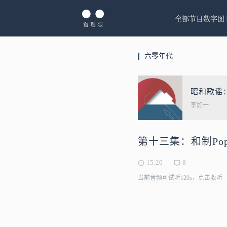
全部节目
数字图
六零年代
昭和歌谣
李如一
第十三集：和制Po
15:20
8
当前音频可试听120s，点击收听