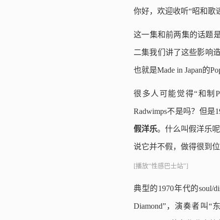
你好，欢迎收听“昭和歌
这一集和前两集的话题是有
二集我们讲了这些影响造就
也就是Made in Japa
很多人可能觉得“和制Pop
Radwimps不是吗？但是
假洋乐
。什么叫假洋乐呢
说它并不假，做得很到位，绝
[播放“性感巴士站”]
典型的1970年代的so
Diamond”，演奏者叫“