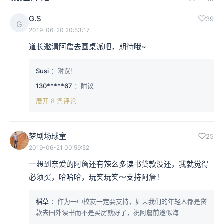
G.S
39
G
2019-06-20 20:53:17
道长邀请阿詹去圆桌派吧，期待哦~
Susi
：附议！
130*****67
：附议
展开 8 条评论
梦剧场球童
25
2019-06-21 00:59:52
一想到亲爱的阿詹还有辣么多读书贷款没还，我就觉得
必须买，哈哈哈，玩笑玩笑～支持阿詹！
稻草
：作为一中校友一定要支持，如果我们的年轻人都是贷
款去国外读书而不是买房就好了，祝阿詹前途似海