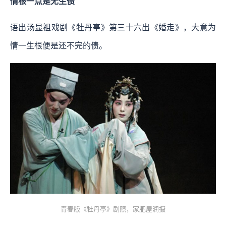
情根一点是无生债
语出汤显祖戏剧《牡丹亭》第三十六出《婚走》，大意为
情一生根便是还不完的债。
青春版《牡丹亭》剧照，家肥屋润摄