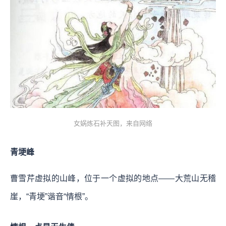
女娲炼石补天图，来自网络
青埂峰
曹雪芹虚拟的山峰，位于一个虚拟的地点——大荒山无稽
崖，“青埂”谐音“情根”。