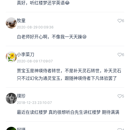
真好，听红楼梦还学英语😂
牧童
6
2020-08-29 00:09:36
白老师好开心啊，不像我一天天躁😪
小李菜刀
6
2020-08-09 17:09:07
贾宝玉是神瑛侍者转世，不是补天灵石转世，补天灵石
只不过幻化为通灵宝玉，跟随神瑛侍者下凡体验罢了
璞珍
5
2018-12-23 23:10:07
最近在读红楼梦 真的很想听白先生讲红楼梦 期待满满
阿瑾