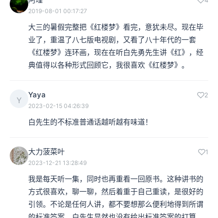
4
2019-08-01 00:17:27
大三的暑假完整把《红楼梦》看完，意犹未尽。现在毕
业了，重温了八七版电视剧，又看了八十年代的一套
《红楼梦》连环画，现在在听白先勇先生讲《红》，经
典值得以各种形式回顾它，我很喜欢《红楼梦》。
Yaya
2
Y
2023-02-15 04:26:39
白先生的不标准普通话越听越有味道！
大力菠菜叶
1
2023-12-21 13:28:49
我是每天听一集，同时也再重看一回原书。这种讲书的
方式很喜欢，聊一聊，然后着重于自己重读，是很好的
引领。不论是任何人讲，都不要想那么便利地得到所谓
的标准答案。白先生显然也没有给出标准答案的打算。