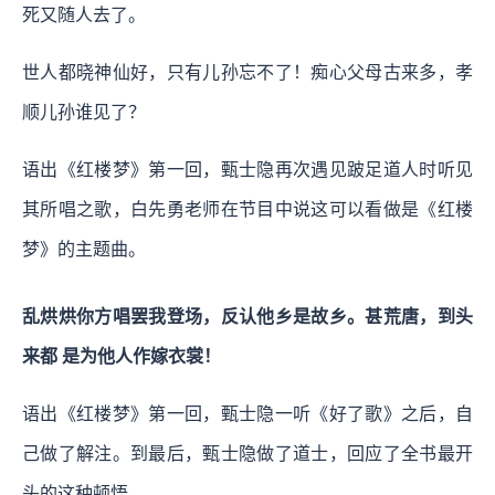
死又随人去了。
世人都晓神仙好，只有儿孙忘不了！痴心父母古来多，孝
顺儿孙谁见了？
语出《红楼梦》第一回，甄士隐再次遇见跛足道人时听见
其所唱之歌，白先勇老师在节目中说这可以看做是《红楼
梦》的主题曲。
乱烘烘你方唱罢我登场，反认他乡是故乡。甚荒唐，到头
来都 是为他人作嫁衣裳！
语出《红楼梦》第一回，甄士隐一听《好了歌》之后，自
己做了解注。到最后，甄士隐做了道士，回应了全书最开
头的这种顿悟。