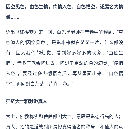
因空见色，由色生情，传情入色，自色悟空，遂易名为情
僧……
语出《红楼梦》第一回，白先勇老师在音频中解释到：“空
空道人的‘因空见色’，是说本来就白茫茫一片，什么都没
有，因为我们的幻觉，看到好多好多的现象；“由色生
情”，情多了就会陷进去，陷进了更深的色的幻觉；“传情
入色”，要经过多少彻悟之后，再从里面出来，“自色悟
空”，再回到白茫茫一片真干净。”
茫茫大士和渺渺真人
大士，佛教称佛和菩萨都叫大士，意思是说德行高的人；
真人，指的是道教对所谓修真得道者的称号，和仙人的意