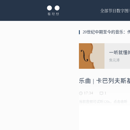
全部节目
数字图
20世纪中期至今的音乐：
一听就懂
焦元溥
乐曲 | 卡巴列夫
17:34
1
当前音频可试听120s，点击收听
卡巴列夫斯基《钢琴协奏曲》 / Ka