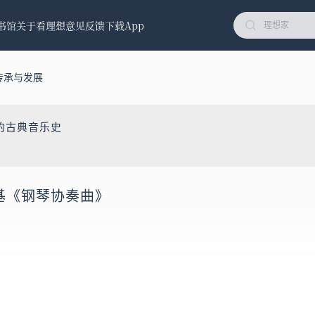
书馆
关于看理想
意见反馈
下载App
传承与发展
的古典音乐史
斯基《钢琴协奏曲》
balevsky：Piano Concerto No.3 Op.50