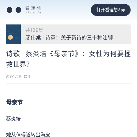
打开看理想App
共129集
廖伟棠 · 诗意：关于新诗的三十种注脚
诗歌 | 蔡炎培《母亲节》：女性为何要拯
救世界？
01:25
1
母亲节
蔡炎培
她从乍得道转出海皮