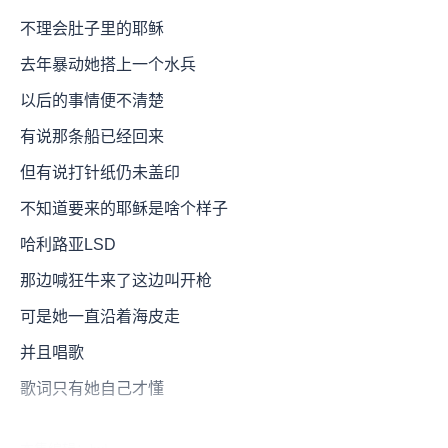
不理会肚子里的耶稣
去年暴动她搭上一个水兵
以后的事情便不清楚
有说那条船已经回来
但有说打针纸仍未盖印
不知道要来的耶稣是啥个样子
哈利路亚LSD
那边喊狂牛来了这边叫开枪
可是她一直沿着海皮走
并且唱歌
歌词只有她自己才懂