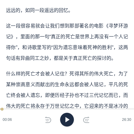
远远的，如同一段遥远的回忆。
这一段很容易就会让我们想到那部著名的电影《寻梦环游
记》，里面的那一句“真正的死亡是世界上再没有一个人记
得你”，和诗歌里写的“因为遗忘意味着死神的胜利”，这两
句话有异曲同工之妙，都是关于真正死亡的探讨的。
什么样的死亡才会被人记住？死得其所的伟大死亡，为了
某种崇高意义而献出的生命永远都会被人铭记，平凡的死
亡终会被人遗忘，即便历经子孙也不过三代记忆而已，而
伟大的死亡将永存于万世记忆之中，它迎来的不是冰冷的
土壤和阴暗的墓穴，而是什么，是化为土壤、光明、清
00:08
26:30
风、河流，和阳光。