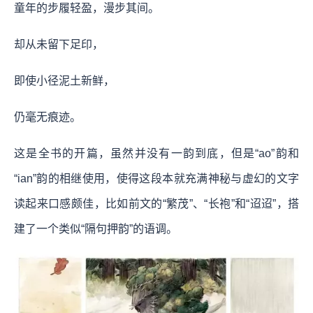
童年的步履轻盈，漫步其间。
却从未留下足印，
即使小径泥土新鲜，
仍毫无痕迹。
这是全书的开篇，虽然并没有一韵到底，但是“ao”韵和
“ian”韵的相继使用，使得这段本就充满神秘与虚幻的文字
读起来口感颇佳，比如前文的“繁茂”、“长袍”和“迢迢”，搭
建了一个类似“隔句押韵”的语调。