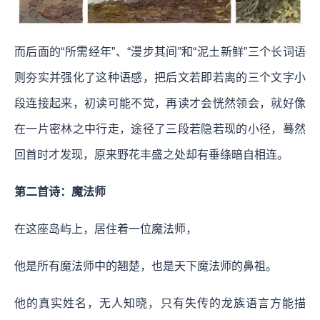
而后面的“所需经年”、“漫步其间”和“泥土新鲜”三个长词语
则夯实并强化了这种语感，把后文若即若离的三个文字小
段连接起来，初读可能不觉，再读才会恍然领会，就好像
在一片密林之中行走，途径了三段若隐若现的小径，蓦然
回首时才发现，原来野花丰盛之处却有垂绦暗自相连。
第二首诗：魔法师
在这座岛屿上，居住着一位魔法师，
他是所有魔法师中的翘楚，也是天下魔法师的鼻祖。
他的真实姓名，无人知晓，只有失传的龙族语言方能描