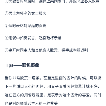
⑤需要暂时离席时，选择上菜间隔时，并跟邻座客人致意
⑥男士为邻座的女士服务
⑦适时表达对菜品的喜爱
⑧用餐中如需发言，起身敲杯示意
⑨离开时同主人和其他客人致意，握手或吻颊道别
Tips——面包擦盘
当你非常欣赏一道菜，甚至是里面的酱汁的时候，可以撕
下一片适口大小的面包，用叉子叉着面包将酱汁抹干净，
这在西方的用餐规矩里，是表示对这个酱汁的喜爱，同时
也是对厨师或者主人的一种赞美。