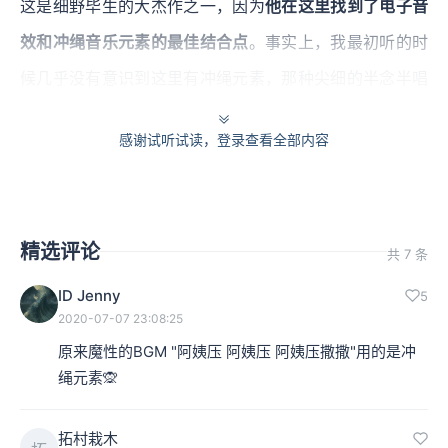
这是细野毕生的大杰作之一，因为
他在这里找到了电子音
效和冲绳音乐元素的最佳结合点
。事实上，我最初听的时
候几乎没有意识到这里有冲绳元素，那种尖细的半念半唱
的女声是在各种冲绳流行音乐里都会听到的。
感谢试听试读，登录查看全部内容
对于中国人，和冲绳音乐最早的相遇很可能是通过几位华
人歌手的翻唱，例如周华健的“花心”是翻唱自喜纳昌吉的
“花：每个人心中的花”（花〜すべての人の心に花を〜），
精选评论
共 7 条
这是一首无论在日本国内外都有无数翻唱版本的歌，1980
ID Jenny
5
年的作品。（周的翻唱是1993年。）
2020-07-07 23:08:25
原来魔性的BGM "阿姨压 阿姨压 阿姨压撒撒"用的是冲
本集编辑：夏夏
绳元素🙊
拓村栽木