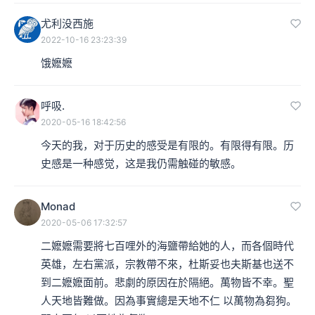
本集编辑：hyl、朵夫
尤利没西施
2022-10-16 23:23:39
饿嬷嬷
呼吸.
2020-05-16 18:42:56
今天的我，对于历史的感受是有限的。有限得有限。历
史感是一种感觉，这是我仍需触碰的敏感。
Monad
2020-05-06 17:32:57
二嬷嬷需要將七百哩外的海鹽帶給她的人，而各個時代
英雄，左右黨派，宗教帶不來，杜斯妥也夫斯基也送不
到二嬷嬷面前。悲劇的原因在於隔絕。萬物皆不幸。聖
人天地皆難做。因為事實總是天地不仁 以萬物為芻狗。