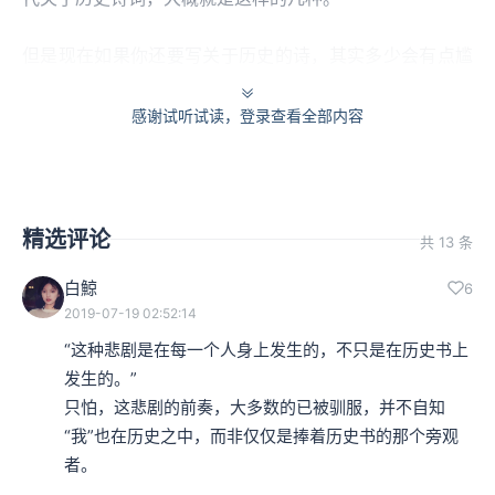
但是现在如果你还要写关于历史的诗，其实多少会有点尴
尬，因为我们读者从诗所期待的，不再是一种教化，更加
感谢试听试读，登录查看全部内容
不再是那种要辅佐皇室，以敦世俗，或者让社稷更加亲
民，政治更加清朗等等。
其实有句话说的特别好———历史都是当代史，我们如果
精选评论
共 13 条
要从历史中找到当代的成分，我们首先要重建当代的普通
白鯨
6
人的历史话语权。
2019-07-19 02:52:14
“这种悲剧是在每一个人身上发生的，不只是在历史书上
这个重建的方式，就是通过对历史上的普通人、历史上的
发生的。”

只怕，这悲剧的前奏，大多数的已被驯服，并不自知
小人物的重视，夺回了历史到底是属于什么人的，这么一
“我”也在历史之中，而非仅仅是捧着历史书的那个旁观
个权利。
者。