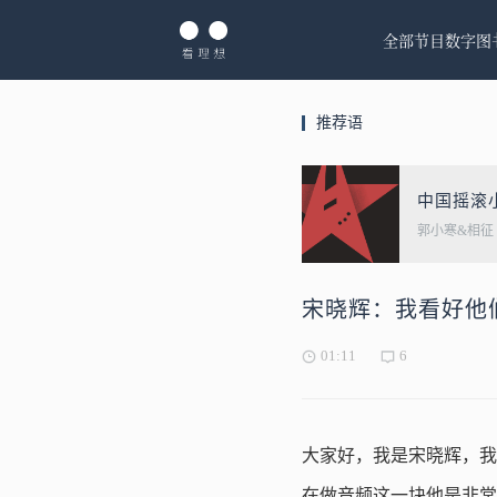
全部节目
数字图
推荐语
中国摇滚
郭小寒&相征
宋晓辉：我看好他
01:11
6
大家好，我是宋晓辉，我
在做音频这一块他是非常