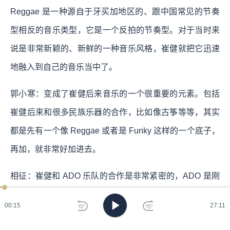
Reggae 是一种源自于牙买加地区的、跟中国常见的节奏
型相反的音乐类型，它是一个反拍的节奏型。对于当时来
说是非常新颖的、新鲜的一种音乐风格，崔健就把它迅速
地融入到自己的音乐当中了。
郭小寒：变成了崔健后来音乐的一个很重要的元素。包括
崔健后来和很多民族乐器的合作，比如像古筝等等，其实
都是先有一个像 Reggae 或者是 Funky 这样的一个底子，
再加，就非常好加进去。
相征：崔健和 ADO 乐队的合作是非常紧密的，ADO 是刚
刚说的崔健第一张专辑《新长征路上摇滚》的录音乐手。
00:17
27:11
在 1989 年的时候，他还带着这支乐队去巴黎参加了演