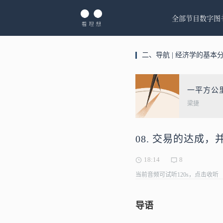
全部节目
数字图
二、导航 | 经济学的基本
一平方公
梁捷
08. 交易的达成，并
18:14
8
当前音频可试听120s，点击收听
导语