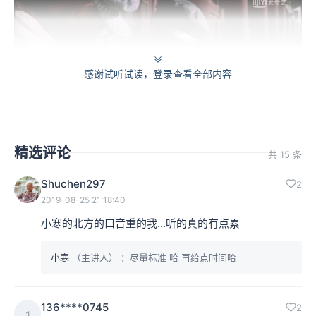
感谢试听试读，登录查看全部内容
相征：甚至包括在 2009 年的时候，有一部算是短篇集叫
精选评论
共 15 条
作《纽约，我爱你》，这当中也有姜文老师的参与。姜文
Shuchen297
2
片子当中就有出现一个小偷到一个酒吧里，然后那个小偷
2019-08-25 21:18:40
在非常得意的状况下去说了一段话，这个话就是把《花房
小寒的北方的口音重的我...听的真的有点累
姑娘》这首歌的歌词用英文翻译了一遍。
小寒
（主讲人）
：尽量标准 哈 再给点时间哈
136****0745
2
1