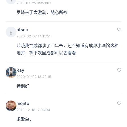
2019-07-25 09:53:07
罗琦来了太激动，随心所欲
btscc
b
2020-02-07 14:15:51
郭小寒：是吗？这个桥段还挺有意思的。
哇哦我在成都读了四年书，还不知道有成都小酒馆这种
地方，等下次回成都可以去看看
相征：非常有趣。
Ray
郭小寒：对，他们俩特别有北京的感觉。其实崔健一直都
2020-01-02 13:42:15
特别喜欢电影，包括像《北京杂种》他也有参与，还有一
特别好
部《我的兄弟姐妹》，他在里边演一个音乐老师的父亲，
连夜起床去陪他母亲看病，全家都进沟里去了。他还一直
mojito
2019-12-18 17:06:04
挺喜欢演电影的，包括给电影做配乐，到最后，他开始自
求歌单，
己导电影，做《成都我爱你》，还有《蓝色骨头》等。