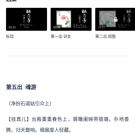
03:25
09:06
21:21
标目
第一出 训女
第二出 闺塾
第五出 魂游
（净扮石道姑引众上）
【挂真儿】台殿重重春色上，碧雕阑映带银塘。扑地香
腾，归天磬响。细展度人轻藏。