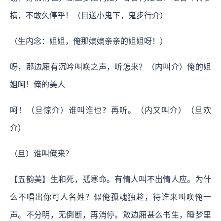
横，不敢久停乎！（目送小鬼下，鬼步行介）
（生内念：姐姐，俺那嫡嫡亲亲的姐姐呀！）
呀，那边厢有沉吟叫唤之声，听怎来？（内叫介）俺的姐
姐呵！俺的美人
呵！（旦惊介）谁叫谁也？再听。（内又叫介）（旦欢
介）
（旦）谁叫俺来？
【五韵美】生和死，孤寒命。有情人叫不出情人应。为什
么不唱出你可人名姓？似俺孤魂独趁，待谁来叫唤俺一
声。不分明，无倒断，再消停。敢边厢甚么书生，睡梦里