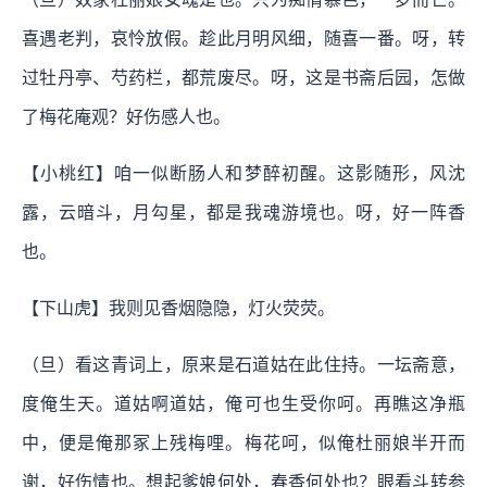
喜遇老判，哀怜放假。趁此月明风细，随喜一番。呀，转
过牡丹亭、芍药栏，都荒废尽。呀，这是书斋后园，怎做
了梅花庵观？好伤感人也。
【小桃红】咱一似断肠人和梦醉初醒。这影随形，风沈
露，云暗斗，月勾星，都是我魂游境也。呀，好一阵香
也。
【下山虎】我则见香烟隐隐，灯火荧荧。
（旦）看这青词上，原来是石道姑在此住持。一坛斋意，
度俺生天。道姑啊道姑，俺可也生受你呵。再瞧这净瓶
中，便是俺那冢上残梅哩。梅花呵，似俺杜丽娘半开而
谢，好伤情也。想起爹娘何处，春香何处也？眼看斗转参