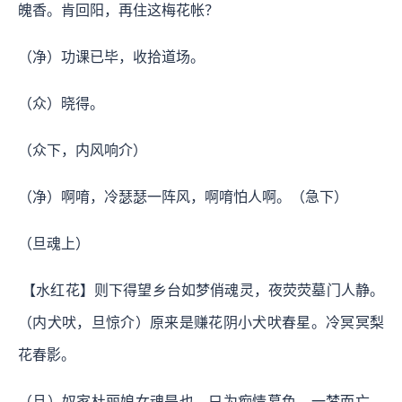
魄香。肯回阳，再住这梅花帐？
（净）功课已毕，收拾道场。
（众）晓得。
（众下，内风响介）
（净）啊唷，冷瑟瑟一阵风，啊唷怕人啊。（急下）
（旦魂上）
【水红花】则下得望乡台如梦俏魂灵，夜荧荧墓门人静。
（内犬吠，旦惊介）原来是赚花阴小犬吠春星。冷冥冥梨
花春影。
（旦）奴家杜丽娘女魂是也。只为痴情慕色，一梦而亡。