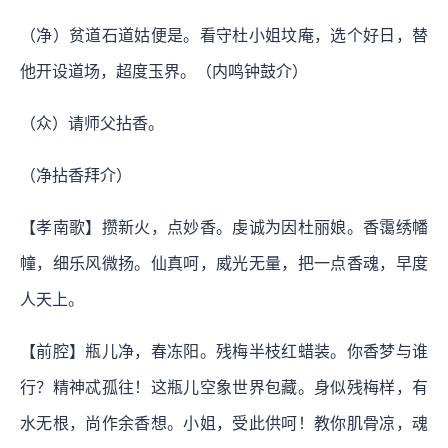
（净）贫道石道姑便是。看守杜小姐坟庵，选个好日，替
他开设道场，超度玉界。（内鸣钟鼓介）
（众）请师父拈香。
（净拈香拜介）
【孝南歌】攒新火，点妙香。虔诚为因杜丽娘。香霭绣幡
幢，细乐风微扬。仙真呵，威光无量，把一点香魂，早度
人天上。
【前腔】瓶儿净，春冻阳。残梅半枝红蜡装。你香梦与谁
行？精神忒孤往！这瓶儿空象世界包藏。身似残梅样，有
水无根，尚作余香想。小姐，受此供呵！教你肌骨凉，魂