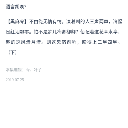
语言胡唤？
【黑麻令】不由俺无情有情，凑着叫的人三声两声，冷惺
忪红泪飘零。怕不是梦儿梅卿柳卿？佰记着这花亭水亭，
趁的这风清月清。则这鬼宿前程，盼得上三星四星。
（下）
本集编辑：dy、叶子
2019.07.25