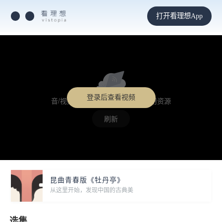
打开看理想App
登录后查看视频
音/视频格式不支持，或未找到可用资源
刷新
昆曲青春版《牡丹亭》
从这里开始，发现中国的古典美
选集