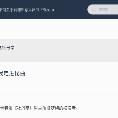
书馆
关于看理想
意见反馈
下载App
说牡丹亭
我走进昆曲
青春版《牡丹亭》男主角柳梦梅的扮演者。