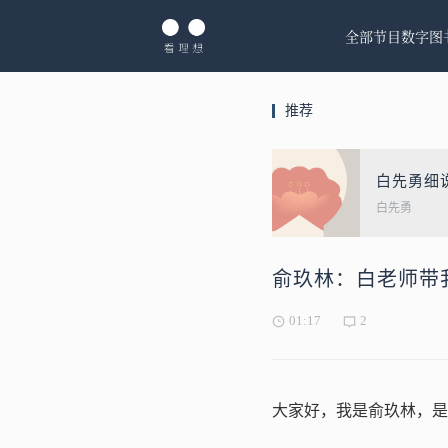
全部节目
数字图
推荐
白先勇细
白先勇
俞玖林：白老师带
01:17
2
大家好，我是俞玖林，是