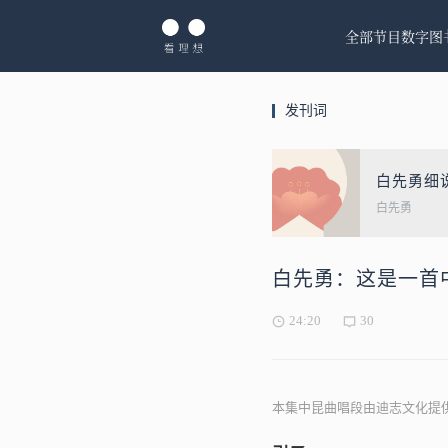
全部节目
数字图
发刊词
白先勇细
白先勇
白先勇：这是一首
24:20
30
本集中昆曲唱段由迪志文化提