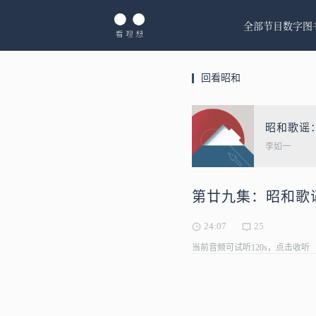
全部节目
数字图
回看昭和
昭和歌谣
李如一
第廿九集：昭和歌
24:07
25
当前音频可试听120s，点击收听