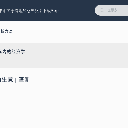
书馆
关于看理想
意见反馈
下载App
分析方法
里内的经济学
生意 | 垄断