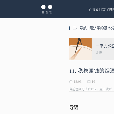
全部节目
数字图
二、导航 | 经济学的基本
一平方公
梁捷
11. 稳稳赚钱的烟酒
18:03
16
当前音频可试听120s，点击收听
导语