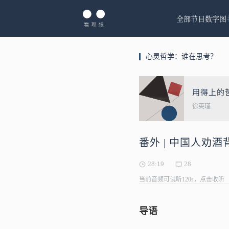
全部节目
数字图
心灵哲学：谁在思考？
用得上的
徐英瑾
番外 | 中国人劝
28:19
28
当前音频可试听120s，点击收听
导语