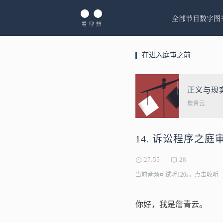
全部节目
数字图
在进入庭审之前
正义与现
詹青云
14. 诉讼程序之庭审
27:55
28
当前音频可试听120s，点击收听
你好，我是詹青云。