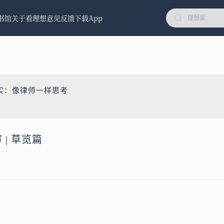
书馆
关于看理想
意见反馈
下载App
实：像律师一样思考
 | 草览篇