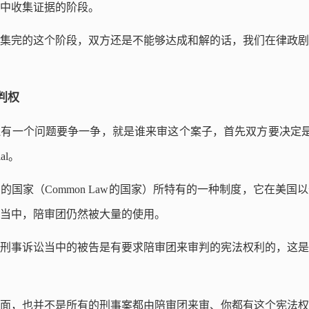
中收集证据的阶段。
集完的这个阶段，双方还是不能够达成和解的话，我们在律政剧
判权
一个问题要争一争，就是谁来审这个案子，首先双方要决定是由法官来
al。
的国家（Common Law的国家）所特有的一种制度，它在美国
讼当中，陪审团仍然被大量的使用。
刑事诉讼当中的被告是有要求陪审团来审判的宪法权利的，这是
面，也并不是所有的刑事案都由陪审团来审、你都有这个宪法权