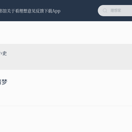
书馆
关于看理想
意见反馈
下载App
小史
麟梦