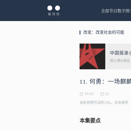
全部节目
数字图
改变：改变社会的可能
中国摇滚
郭小寒&相征
11. 何勇：一场麒
19:02
22
当前音频可试听120s，点击收听
本集要点