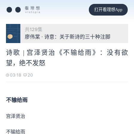
打开看理想App
共129集
廖伟棠 · 诗意：关于新诗的三十种注脚
诗歌 | 宫泽贤治《不输给雨》：没有欲
望，绝不发怒
03:18
20
不输给雨
宫泽贤治
不输给雨