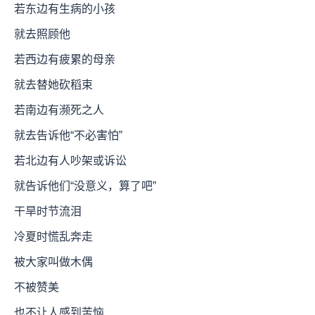
若东边有生病的小孩
就去照顾他
若西边有疲累的母亲
就去替她砍稻束
若南边有濒死之人
就去告诉他“不必害怕”
若北边有人吵架或诉讼
就告诉他们“没意义，算了吧”
干旱时节流泪
冷夏时慌乱奔走
被大家叫做木偶
不被赞美
也不让人感到苦恼