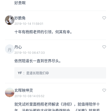
好贵啊
妙脆角
2019-10-14 11:59:01
十年有杨照老师的引领，何其有幸。
丹心
丹
2019-10-10 06:47:33
依然陪道长一直到世界尽头。
YF
：是道长陪我们😄
玄晖映坤灵
2019-10-08 14:05:52
就凭试听里面杨照老师解读《诗经》，就值得陪伴十
年。没有扯那些古代政治牵强附会，《关雎》就是爱