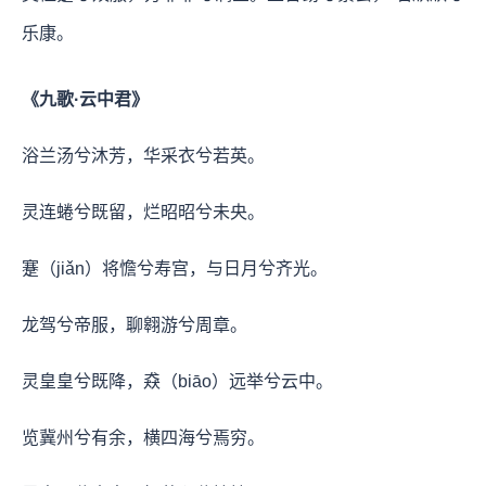
乐康。
《九歌·云中君》
浴兰汤兮沐芳，华采衣兮若英。
灵连蜷兮既留，烂昭昭兮未央。
蹇（jiǎn）将憺兮寿宫，与日月兮齐光。
龙驾兮帝服，聊翱游兮周章。
灵皇皇兮既降，猋（biāo）远举兮云中。
览冀州兮有余，横四海兮焉穷。