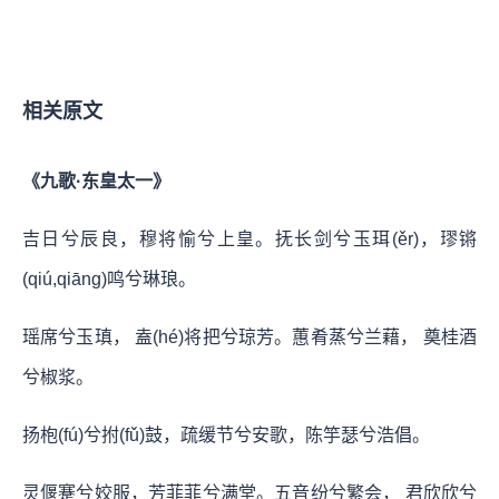
相关原文
《九歌·东皇太一》
吉日兮辰良，穆将愉兮上皇。抚长剑兮玉珥(ěr)，璆锵
(qiú,qiāng)鸣兮琳琅。
瑶席兮玉瑱， 盍(hé)将把兮琼芳。蕙肴蒸兮兰藉， 奠桂酒
兮椒浆。
扬枹(fú)兮拊(fǔ)鼓，疏缓节兮安歌，陈竽瑟兮浩倡。
灵偃蹇兮姣服，芳菲菲兮满堂。五音纷兮繁会， 君欣欣兮