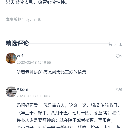
思夫君兮太息，极劳心兮忡忡。
本集编辑：dy、西瓜
精选评论
共 31 条
xuf
9
2020-02-13 12:19:55
听着老师讲解 感觉到无比美妙的情景
Akomi
6
2020-02-17 01:16:17
妈呀好可爱！ 我是南方人，这么一说，想起 传统节日，
（年三十、端午、八月十五、七月十四、冬至 等）我们
许多人家是要拜神的；就在院子或者楼顶甚至阳台，一
个小桌子，标配一般 一整只鸡、猪肉、粽子、水果、茶