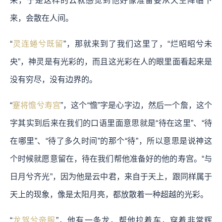
来，于是这样的云就感觉到他好像准备要从天空降临下
来，会散在人间。
“
灵连蜷兮既留
”，那就来到了我们这里了，“烂昭昭兮未
央”，神灵是有光彩的，而且这光彩在人的眼里面看起来是
没有穷尽，没有边界的。
“
蹇将憺兮寿宫
”，这个“憺”字是心字边，然后一个詹，这个
字其实到后来在我们的口语里面意思就是“待在这里”、“待
在哪里”、“待了多久时间”的那个“待”，所以意思是说神这
个时候就愿意留在，待在我们帮他准备好的他的寿宫。“与
日月兮齐光”，因为他是云中君，来自于天上，跟同样属于
天上的现象，像是太阳月亮，都放散着一种超越的光彩。
“
龙驾兮帝服
”，他有一条龙，帮他拉着车，穿着非常辉