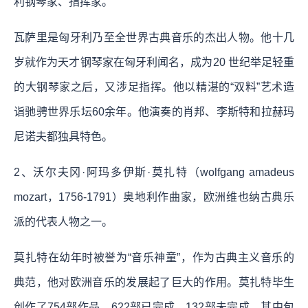
利钢琴家、指挥家。
瓦萨里是匈牙利乃至全世界古典音乐的杰出人物。他十几
岁就作为天才钢琴家在匈牙利闻名，成为20 世纪举足轻重
的大钢琴家之后，又涉足指挥。他以精湛的“双料”艺术造
诣驰骋世界乐坛60余年。他演奏的肖邦、李斯特和拉赫玛
尼诺夫都独具特色。
2、沃尔夫冈·阿玛多伊斯·莫扎特（wolfgang amadeus
mozart，1756-1791）奥地利作曲家，欧洲维也纳古典乐
派的代表人物之一。
莫扎特在幼年时被誉为“音乐神童”，作为古典主义音乐的
典范，他对欧洲音乐的发展起了巨大的作用。莫扎特毕生
创作了754部作品，622部已完成，132部未完成，其中包