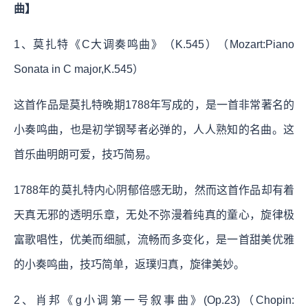
曲】
1、莫扎特《C大调奏鸣曲》（K.545）（Mozart:Piano
Sonata in C major,K.545）
这首作品是莫扎特晚期1788年写成的，是一首非常著名的
小奏鸣曲，也是初学钢琴者必弹的，人人熟知的名曲。这
首乐曲明朗可爱，技巧简易。
1788年的莫扎特内心阴郁倍感无助，然而这首作品却有着
天真无邪的透明乐章，无处不弥漫着纯真的童心，旋律极
富歌唱性，优美而细腻，流畅而多变化，是一首甜美优雅
的小奏鸣曲，技巧简单，返璞归真，旋律美妙。
2、肖邦《g小调第一号叙事曲》(Op.23)（Chopin: