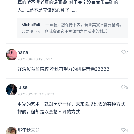
真的听不懂老师的课啊😂 对于完全没有音乐基础的
人……是不是应该死心算了……
MichelFclt
：一直聽，您保持下去，音樂其實不需要基礎。
只要聽下去，您就會跟它產生你們之間私密的對話
hana
7
2021-06-16 19:35:14
好活泼哦台湾腔 不过有努力的讲得普通23333
luise
5
2021-02-01 07:36:20
重复的艺术，就跟历史一样，未来会以过去的某种方式
押韵，但却是以意想不到的方式
那年秋天🎈
4