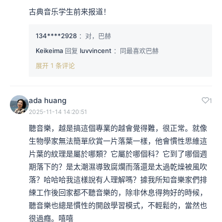
古典音乐学生前来报道！
134****2928
：对，巴赫
Keikeima
回复
luvvincent
：同最喜欢巴赫
展开 1 条评论
ada huang
1
2025-11-14 14:20:51
聽音樂，越是搞這個專業的越會覺得難，很正常。就像
生物學家無法簡單欣賞一片落葉一樣，他會慣性思維這
片葉的紋理是屬於哪類？它屬於哪個科？它到了哪個週
期落下的？是太潮濕導致腐爛而落還是太過乾燥被風吹
落？哈哈哈我這樣說有人理解嗎？據我所知音樂家們排
練工作後回家都不聽音樂的，除非休息得夠好的時候，
聽音樂也總是慣性的開啟學習模式，不輕鬆的，當然也
很過癮。嘻嘻