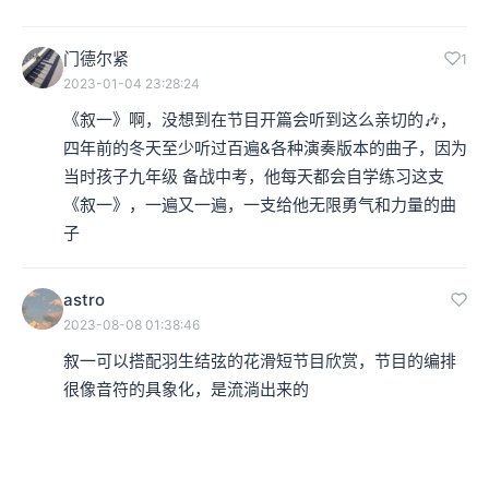
门德尔紧
1
2023-01-04 23:28:24
《叙一》啊，没想到在节目开篇会听到这么亲切的🎶，
四年前的冬天至少听过百遍&各种演奏版本的曲子，因为
当时孩子九年级 备战中考，他每天都会自学练习这支
《叙一》，一遍又一遍，一支给他无限勇气和力量的曲
子
astro
2023-08-08 01:38:46
叙一可以搭配羽生结弦的花滑短节目欣赏，节目的编排
很像音符的具象化，是流淌出来的