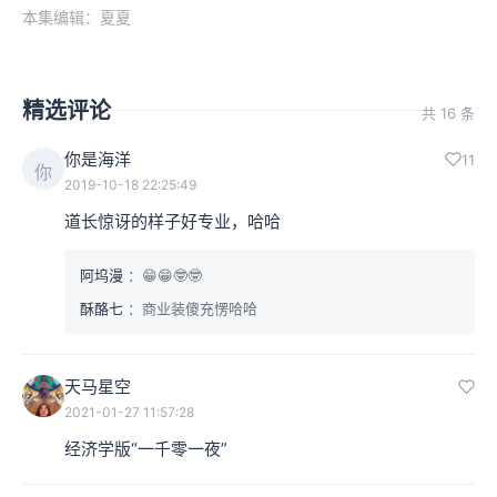
本集编辑：夏夏
精选评论
共 16 条
你是海洋
11
你
2019-10-18 22:25:49
道长惊讶的样子好专业，哈哈
阿坞漫
：😁😁🤓🤓
酥酪七
：商业装傻充愣哈哈
天马星空
2021-01-27 11:57:28
经济学版“一千零一夜”