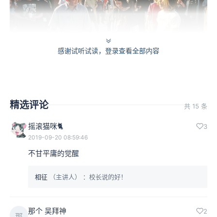
感谢试听试读，登录查看全部内容
精选评论
共 15 条
1.迷笛音乐学校的创办
摇滚猫咪🐈
3
2019-09-20 08:59:46
郭小寒：像刚才相征讲的，打口带和摇滚乐杂志，除了让
不甘平庸的觉醒 
你掌握更多的资讯之外，也打开了你的心智，会让你觉得
有精神的力量，就是我也要成为这样的人。它可能从文本
相征
（主讲人）
：校长说的好！
的角度上会让更多的人意识到摇滚乐是很酷的，或者是我
那个 吴拜神
很想加入到摇滚乐的阵营。但是在中国传统的体制教育里
2
那