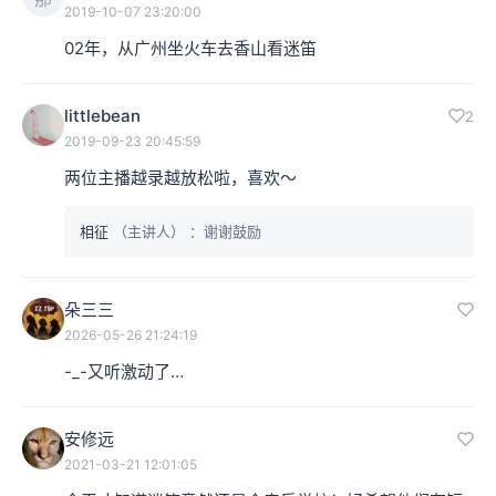
2019-10-07 23:20:00
面并没有关于乐器或者是声乐的专门的培训机构，所以你
02年，从广州坐火车去香山看迷笛
可能在意识上觉得想成为一个rocker，但是我怎么去成为
一个rocker呢？它变成了一个难题。
littlebean
2
2019-09-23 20:45:59
郭小寒：尤其是你不是在北京、上海、广州这样的一线城
两位主播越录越放松啦，喜欢～
市，可能你的家乡连一所像样的音乐培训学校都是没有
相征
（主讲人）
：谢谢鼓励
的，你是没有办法去打开摇滚乐的大门的。并不是所有的
人都是只听听打口带、看看杂志就行了。有很多人会觉得
朵三三
我也想唱摇滚、弹吉他、打鼓，是一种非常本能的生理上
2026-05-26 21:24:19
的冲动和需求。这个在90年代的时候变得非常普及，所以
-_-又听激动了…
迷笛音乐学校也是应运而生。
安修远
2021-03-21 12:01:05
本集编辑：王大火