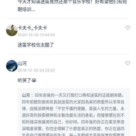
今天才知道迷笛竟然还是个音乐学校！好希望他们有短
期培训…
卡夫卡_卡夫卡
2020-12-20 15:44:53
迷笛学校也太酷了
山河
2019-12-30 04:25:37
听哭了😭
山河
：四年前後的一天又打開打口帶和迷笛的這兩期來聽。
四年前聽到張帆校長說迷笛的大家因為真的熱愛所以非常自
律、說搖滾精神是「不甘平庸的覺醒、直面人生的力量、永
遠好奇的探索精神和主動改變生活的勇氣」而憧憬嚮往到不
知所措深夜痛哭的自己，你好呀。四年後的你正在東京學習
演唱會音響，你完全理解了什麼是真正的熱愛，你正在過四
年前自己憧憬嚮往的生活，每一天都很辛苦很充實你想要再