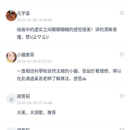
元宇宙
2019-10-29 13:49:24
绘画中的虚实之间模模糊糊的感觉很美！讲的清晰易
懂，赞\(≧▽≦)/
小貓索菲
2019-10-20 07:21:22
一直相信科學和自然法規的小貓、受益於看理想、得以
在此通過奚淞老師了解佛法、感恩🙏
胡竟韬
胡
2019-09-30 17:14:46
大美，大颂歌，推荐