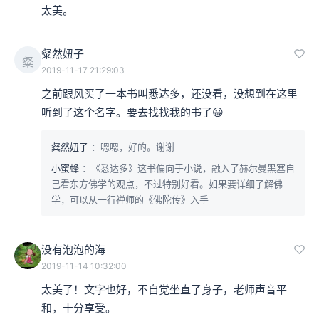
太美。
粲然妞子
粲
2019-11-17 21:29:03
之前跟风买了一本书叫悉达多，还没看，没想到在这里
听到了这个名字。要去找找我的书了😀
粲然妞子
：嗯嗯，好的。谢谢
小蜜蜂
：《悉达多》这书偏向于小说，融入了赫尔曼黑塞自
己看东方佛学的观点，不过特别好看。如果要详细了解佛
学，可以从一行禅师的《佛陀传》入手
没有泡泡的海
2019-11-14 10:32:00
太美了！文字也好，不自觉坐直了身子，老师声音平
和，十分享受。