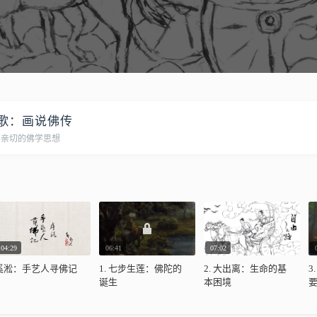
歌：画说佛传
、亲切的佛学思想
04:29
06:41
07:02
奚淞：手艺人寻佛记
1. 七步生莲：佛陀的
2. 大出离：生命的基
3
诞生
本困境