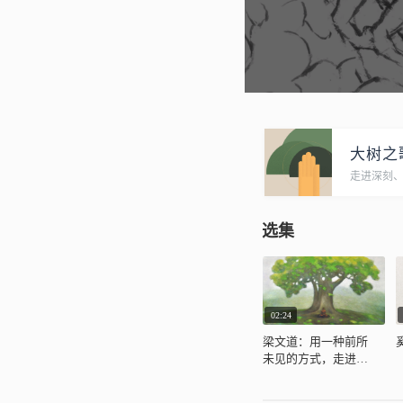
大树之
走进深刻
选集
02:24
梁文道：用一种前所
未见的方式，走进佛
学