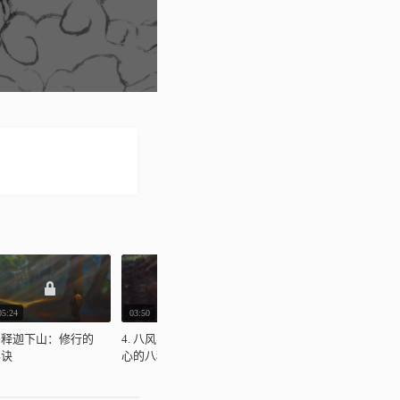
05:24
03:50
10:16
0
. 释迦下山：修行的
4. 八风不动：撼动人
5. 得成正觉：缘起，
6
要诀
心的八种力量
佛法的核心
的