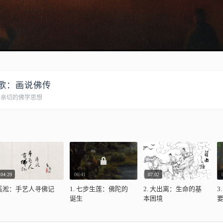
歌：画说佛传
、亲切的佛学思想
04:29
06:41
07:02
奚淞：手艺人寻佛记
1. 七步生莲：佛陀的
2. 大出离：生命的基
3
诞生
本困境