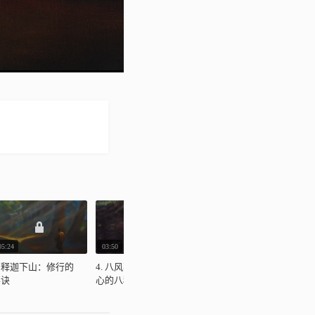
05:24
03:50
10:16
0
. 释迦下山：修行的
4. 八风不动：撼动人
5. 得成正觉：缘起，
6
要诀
心的八种力量
佛法的核心
的