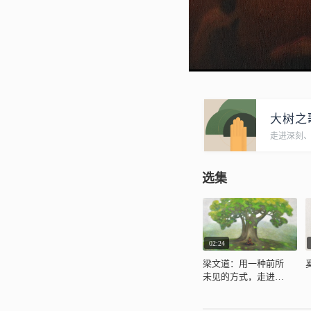
大树之
走进深刻
选集
02:24
梁文道：用一种前所
未见的方式，走进佛
学