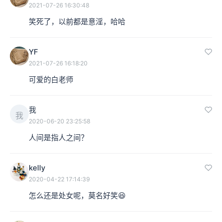
是好不容易回生了，原来在这个孤坟里边，做了孤魂野鬼
2021-07-26 16:30:48
笑死了，以前都是意淫，哈哈
待了那么久。
YF
本集编辑：dy，Dany
2021-07-26 16:18:20
可爱的白老师
我
我
2020-06-20 23:25:58
人间是指人之间？
kelly
2020-04-22 17:14:39
怎么还是处女呢，莫名好笑😆