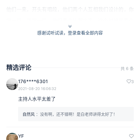
他们一来，开头有唱段，他们两个人互相我们设计的，你
唱一段，我唱一段，他们两个从那出来，这个时候是两个
真人了，两个真的，不是鬼了，也不是梦了，两个真人这
感谢试听试读，登录查看全部内容
一段出来。
柳梦梅开始先唱的，《急板令》“
别南安孤帆夜开，走临安
精选评论
共 6 条
把双飞路排
”。杜丽娘接下去了，“
叹从此天涯，（从此天
176****6301
3
涯）。叹三年此居，三年此埋。死不能归，活了才回
”。两
2021-08-20 16:06:32
个一起合唱，“
问今夕何夕？此来魂脉脉，意咍咍
”。
主持人水平太差了
两个人你看，夫唱妇随了这样子。两个情意交融。所以一
自然风
：没有啊，还不错啊！是白老师讲得太好了！
开始是个很欢乐的那种境界了。两个很恩爱，你刚刚回来
嘛，但是唱起来杜丽娘还是有点伤感的，虽然两个人想的
YF