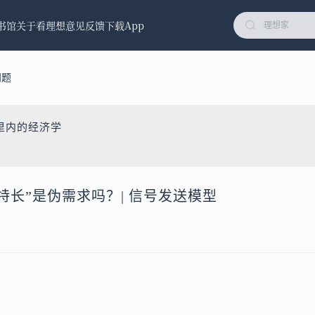
书馆
关于看理想
意见反馈
下载App
问题
里内的经济学
“特长”是伪需求吗？| 信号发送模型