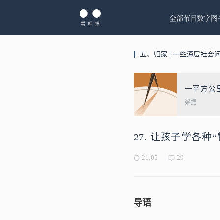
全部节目
数字图
五、归家 | 一些深层社会
一平方公
梁捷
27. 让孩子学各种
21:05
29
导语