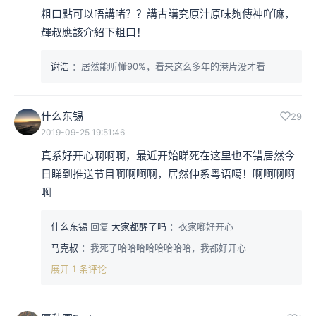
粗口點可以唔講啫？？講古講究原汁原味夠傳神吖嘛，
輝叔應該介紹下粗口！
谢浩
：居然能听懂90%，看来这么多年的港片没才看
什么东锡
29
2019-09-25 19:51:46
真系好开心啊啊啊，最近开始睇死在这里也不错居然今
日睇到推送节目啊啊啊啊，居然仲系粤语噶！啊啊啊啊
啊
什么东锡
回复
大家都醒了吗
：衣家嘟好开心
马克叔
：我死了哈哈哈哈哈哈哈哈，我都好开心
展开 1 条评论