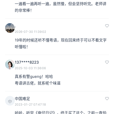
一遍看一遍再听一遍，虽然慢，但会坚持听完。老师讲
的非常棒！
.
2026-07-30 11:39:02
19年的时候还听不懂粤语，现在回来终于可以不看文字
听懂啦！
137****8223
2025-10-03 11:36:06
真系有警gueng！哈哈

粤语讲古佬，就系呢个味道
中国难足
中
2023-01-27 07:47:18
哈哈，听完《衰仔日记》，终于买了这个。之前一直怕