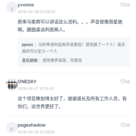
yvonne
59
y
2019-09-26 00:35:00
原来马家辉可以讲话这么流利。。。声音很像周星驰
啊。跟圆桌派判若两人。
ppsss
：马的粤语听起来声音更低！感觉换了一个人！语言
真的可以定义一个人
皇后娘娘
：感觉像罗家英，何君尧
ONEDAY
46
2019-09-27 15:14:20
这个项目策划得太好了，谢谢道长及所有工作人员，有
你们，这世界更好了。
pageshadow
39
p
2019-09-25 20:39:55