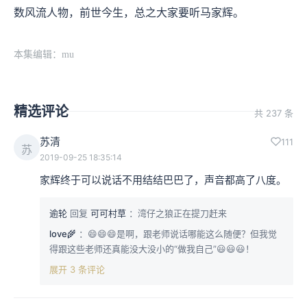
数风流人物，前世今生，总之大家要听马家辉。
本集编辑：mu
精选评论
共 237 条
苏清
111
苏
2019-09-25 18:35:14
家辉终于可以说话不用结结巴巴了，声音都高了八度。
逾轮
回复
可可村草
：湾仔之狼正在提刀赶来
love🌾
：😄😄😄是啊，跟老师说话哪能这么随便？但我觉
得跟这些老师还真能没大没小的“做我自己”😃😃😃！
展开 3 条评论