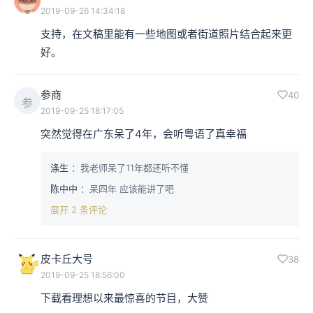
2019-09-26 14:34:18
支持，在文稿里能有一些地图或者街道照片结合起来更
好。
参商
40
参
2019-09-25 18:17:05
突然觉得在广东呆了4年，会听粤语了真幸福
涤生
：我老师呆了11年都还听不懂
陈中中
：呆四年 应该能讲了吧
展开 2 条评论
皮卡丘大号
38
2019-09-25 18:56:00
下载看理想以来最惊喜的节目，大赞