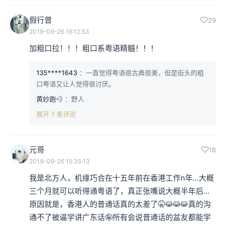
假行曾
29
2019-09-26 16:12:53
加粗口拉！！！粗口系粤语精髓！！！
135****1643
：一直觉得粤语很古典很美，但是街头的粗
口粤语又让人觉得很讨厌。
黄妙跑💨
：野人
展开 1 条评论
元哥
18
2019-09-26 15:35:13
我是北方人，机缘巧合在十五年前在香港工作n年...大概
三个月就可以听得通粤语了，真正张嘴说大概半年后...
原因就是，香港人的普通话真的太差了🤫😹😹😹真的沟
通不了被逼学讲广东话🤪所有会说普通话的盆友都能学