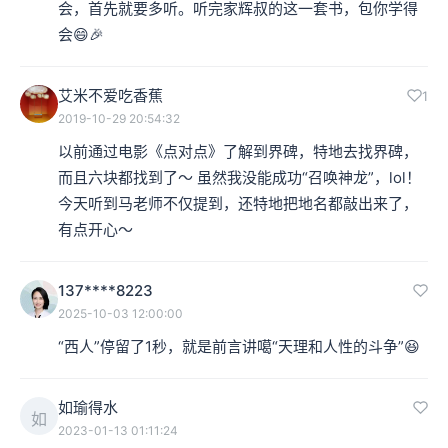
会，首先就要多听。听完家辉叔的这一套书，包你学得
会😄🎉
艾米不爱吃香蕉
1
2019-10-29 20:54:32
以前通过电影《点对点》了解到界碑，特地去找界碑，
而且六块都找到了～ 虽然我没能成功“召唤神龙”，lol！
今天听到马老师不仅提到，还特地把地名都敲出来了，
有点开心～
137****8223
2025-10-03 12:00:00
“西人”停留了1秒，就是前言讲噶“天理和人性的斗争”😆
如瑜得水
如
2023-01-13 01:11:24