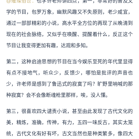
@璀璨俗世：
也学许老师讲四点，第一，非常好的普及文
学的节目，包罗万象，幽默风趣又不失原则，老少咸宜，
通过一部部精彩的小说，高水平全方位的再现了从晚清到
现在的社会脉络，又似乎在唤醒、提醒着什么，反正这个
节目让我变得更加有趣，达观和多知。
第二，这种启迪思想的节目在当今娱乐至死的年代里显得
有点不接地气，听众少，反馈少，哪怕是批评的声音也
少，许老师是感到了鲁迅式的寂寞了吗？旷野里呐喊的那
种寂寞？会不会像断魂枪里那样，唉，没人懂。
第三，很喜欢四大谴责小说，甚至由此发现了古代文化的
美，精炼，准确，传神，有力，五四一味反古，其实太笼
统，古代文化有好有坏，古文当然也是种类繁多，像四大