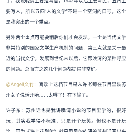
了，我说晚清主要是写官，1942年以后主要写民，五四主
要写人，所以五四“人的文学”不是一个空洞的口号，这个
是我突出的一个重点。
另外两个重点可能要稍后你们才会发现，一个是当代文学
非常特别的国家文学生产机制的问题，第三点就是关于最
近的当代文学，发展到世纪末以后，它跟晚清的某种呼应
的问题。总而言之这几个问题都提得非常好。
@Angell文竹：
喜欢上这档节目是从许老师在节目里装苏
州女子说话开始……太嗲了！在下输了。
许子东：苏州话也是我讲晚清小说的节目里学的，很好
玩，其实我学得不标准，只是开个玩笑。但也不是开玩
笑，因为《海上花列传》就是用吴侬软语的苏州话写出来