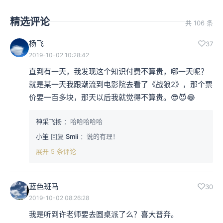
精选评论
共 106 条
杨飞
37
2019-10-02 10:28:42
直到有一天，我发现这个知识付费不算贵，哪一天呢？
就是某一天我跟潮流到电影院去看了《战狼2》，那个票
价要一百多块，那天以后我就觉得不算贵。😎😈😂
神采飞扬
：哈哈哈哈哈
小笙
回复
Smii
：说的有理！
展开 5 条评论
蓝色班马
30
2019-10-02 08:26:28
我是听到许老师要去圆桌派了么？喜大普奔。