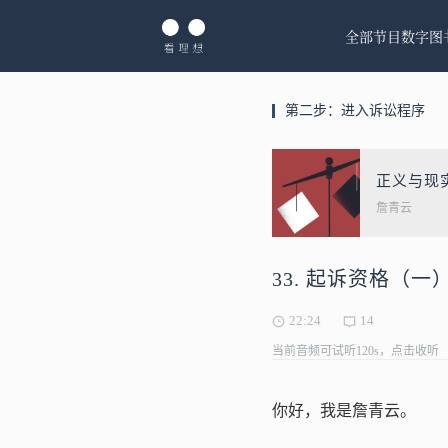
全部节目
数字图
第二步：进入诉讼程序
正义与现
詹青云
33. 起诉资格（
22:24
14
当前音频可试听120s，点击收听
你好，我是詹青云。