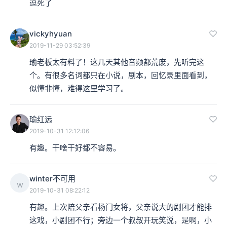
逗死了
vickyhyuan
2019-11-29 03:52:39
瑜老板太有料了！这几天其他音频都荒废，先听完这
个。有很多名词都只在小说，剧本，回忆录里面看到，
似懂非懂，难得这里学习了。
瑜红远
2019-10-31 12:12:06
有趣。干啥干好都不容易。
winter不可用
w
2019-10-31 08:22:12
有趣。上次陪父亲看杨门女将，父亲说大的剧团才能排
这戏，小剧团不行；旁边一个叔叔开玩笑说，是啊，小