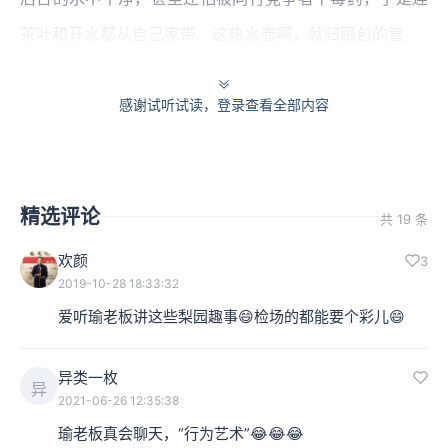
茶叶和开水都从自己家带。这热水壶啊，就归跟包的管。
角儿上台前要喝水，到台上间歇时间也要喝水，咱们行话
感谢试听试读，登录查看全部内容
叫饮场，这个饮场必须由跟包的人把水倒在杯子里，在下
场门递给检场的人，再由检场的人上台给角儿喝，以前跟
包的还不许到台上去，后来慢慢地连跟包都能上台上了。
精选评论
共 19 条
但是可想而知，那个舞台上有多混乱。
欢颜
3
我们在介绍京剧发展的过程中，有很多值得今天人尊敬和
2019-10-28 18:33:32
爱听瑜老板讲这些梨园趣事😄检场的都能要个彩儿😄
借鉴的东西，同时也无法回避一些糟粕。比如刚才说到的
从没有私房行头到后来很多角都有了私房行头，这就是行
异类一枚
异
业发展中积极的因素，因为角儿的增多，也推动了戏曲各
2021-06-26 12:35:38
行各业的整体繁荣。但也因为各工种人员素质良莠不齐，
瑜老板真会聊天，“行为艺术”😂😂😂