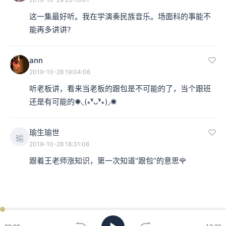
这一集最好听。我在学演奏民族音乐。场面科的事能不
能再多讲讲?
ann
2019-10-28 19:04:06
听老板讲，看来当老板的跟包是不可能的了，当个跟班
还是有可能的✺◟(∗❛ัᴗ❛ั∗)◞✺
瑜生瑜世
瑜
2019-10-28 18:31:06
跟着王老师涨知识，第一次知道“跟包”的意思🌹