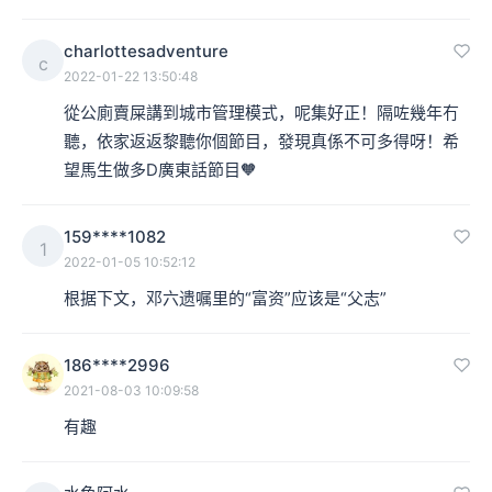
后，要清理了。政府就找人来清理了，找一些清洁工，政
charlottesadventure
府当然就要给钱了，叫一些清洁工，找人来承包，你做清
c
2022-01-22 13:50:48
洁吧，就拿走那些粪便，然后政府给你钱。
從公廁賣屎講到城市管理模式，呢集好正！隔咗幾年冇
聽，依家返返黎聽你個節目，發現真係不可多得呀！希
本集编辑：mu
望馬生做多D廣東話節目🧡
159****1082
1
2022-01-05 10:52:12
根据下文，邓六遗嘱里的“富资”应该是“父志”
186****2996
2021-08-03 10:09:58
有趣