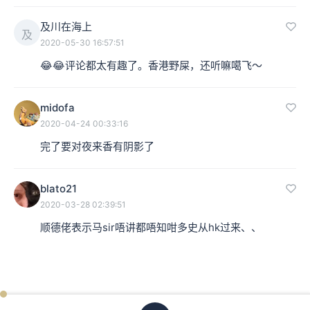
及川在海上
及
2020-05-30 16:57:51
😂😂评论都太有趣了。香港野屎，还听嘛噶飞～
midofa
2020-04-24 00:33:16
完了要对夜来香有阴影了
blato21
2020-03-28 02:39:51
顺德佬表示马sir唔讲都唔知咁多史从hk过来、、
ken
已过
期