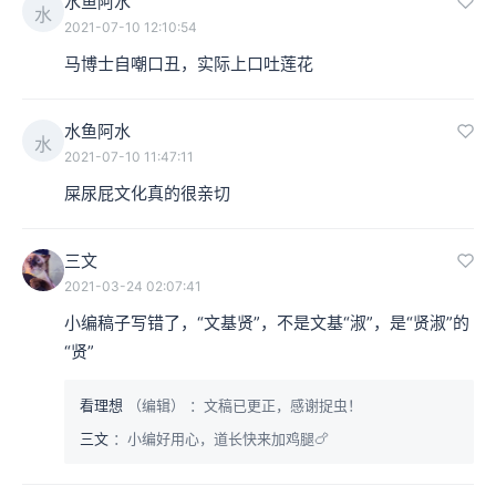
水鱼阿水
水
2021-07-10 12:10:54
马博士自嘲口丑，实际上口吐莲花
水鱼阿水
水
2021-07-10 11:47:11
屎尿屁文化真的很亲切
三文
2021-03-24 02:07:41
小编稿子写错了，“文基贤”，不是文基“淑”，是“贤淑”的
“贤”
看理想
（编辑）
：文稿已更正，感谢捉虫！
三文
：小编好用心，道长快来加鸡腿🍗