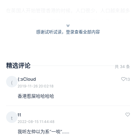
在英国人开始管理香港的时候，人口很少，人口越来越多
的时候，就面对一个问题了：当时香港那些房子，不是每
感谢试听试读，登录查看全部内容
一间房屋都有水厕的，甚至不是每一间房屋都有厕所的。
人有三急，要出去解决。
那解决，第一，面对的问题，是要找地方解决；第二，你
精选评论
共 34 条
解决出来的那些粪便，你说那些尿液也还简单，流到地
(:зCloud
13
下，地面吸收了去，那粪便，一堆二堆，一粒两粒，怎么
(
2019-11-26 20:02:18
样解决呢，怎么样处理呢？
香港惹屎哈哈哈哈
那个是城市管理问题的。英国殖民政府最开始的方法就是
tt
t
很简单的，就在城市里面的一些地方，建立一些公厕。那
2022-08-15 11:44:48
你就进来拉，进来方便，建立完公厕，你进来解决了之
我听左仲以为系“一啖”……