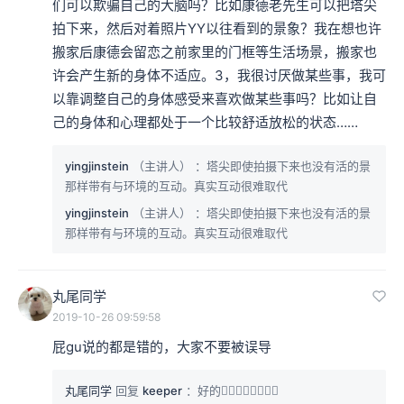
们可以欺骗自己的大脑吗？比如康德老先生可以把塔尖
拍下来，然后对着照片YY以往看到的景象？我在想也许
搬家后康德会留恋之前家里的门框等生活场景，搬家也
许会产生新的身体不适应。3，我很讨厌做某些事，我可
以靠调整自己的身体感受来喜欢做某些事吗？比如让自
己的身体和心理都处于一个比较舒适放松的状态……
yingjinstein
（主讲人）
：塔尖即使拍摄下来也没有活的景
那样带有与环境的互动。真实互动很难取代
yingjinstein
（主讲人）
：塔尖即使拍摄下来也没有活的景
那样带有与环境的互动。真实互动很难取代
丸尾同学
2019-10-26 09:59:58
屁gu说的都是错的，大家不要被误导
丸尾同学
回复
keeper
：好的👌🏻👌🏻👌🏻👌🏻