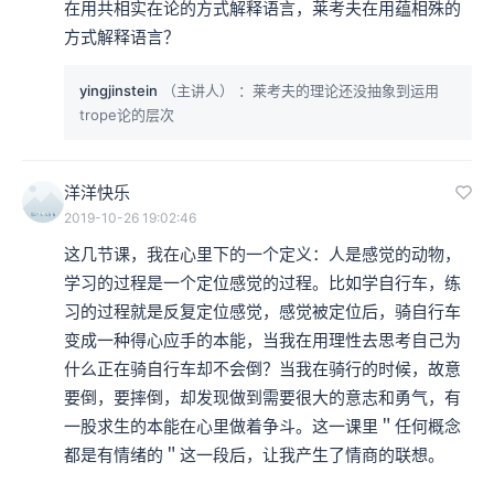
在用共相实在论的方式解释语言，莱考夫在用蕴相殊的
方式解释语言？
yingjinstein
（主讲人）
：莱考夫的理论还没抽象到运用
trope论的层次
洋洋快乐
2019-10-26 19:02:46
这几节课，我在心里下的一个定义：人是感觉的动物，
学习的过程是一个定位感觉的过程。比如学自行车，练
习的过程就是反复定位感觉，感觉被定位后，骑自行车
变成一种得心应手的本能，当我在用理性去思考自己为
什么正在骑自行车却不会倒？当我在骑行的时候，故意
要倒，要摔倒，却发现做到需要很大的意志和勇气，有
一股求生的本能在心里做着争斗。这一课里＂任何概念
都是有情绪的＂这一段后，让我产生了情商的联想。
