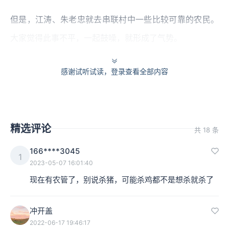
但是，江涛、朱老忠就去串联村中一些比较可靠的农民。
大家觉得此事不平，一起鼓噪，就形成了气势。
大贵那时当逃兵回来了，身体变得很壮，胆子很大，就在
感谢试听试读，登录查看全部内容
自家门口架了口杀猪锅。那时规定要去冯老兰的爪牙那的
杀猪锅杀猪，在那里杀猪要收税，但大贵他们说，我们杀
猪，免费，不收钱。这就形成对阵之势了。
精选评论
共 18 条
166****3045
1
2023-05-07 16:01:40
现在有农管了，别说杀猪，可能杀鸡都不是想杀就杀了
冲开盖
2022-06-17 19:46:17