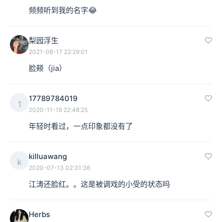
频频听到我的名字😂
梨园浮生
2021-08-17 22:29:01
脸颊（jia）
电影《红旗谱》剧照
我自己在农村生活过，知道杀猪对农民来说是一件大事。
17789784019
1
2020-11-19 22:48:25
几十年以后，农民虽然自己养猪，但也还是无权自己杀猪
年轻时看过，一点印象都没有了
的，因为猪是统购统销物资。
killuawang
k
本集编辑：天真 朵夫
2020-07-13 02:31:36
江涛还脸红。。这是被调戏的小受的状态吗
Herbs