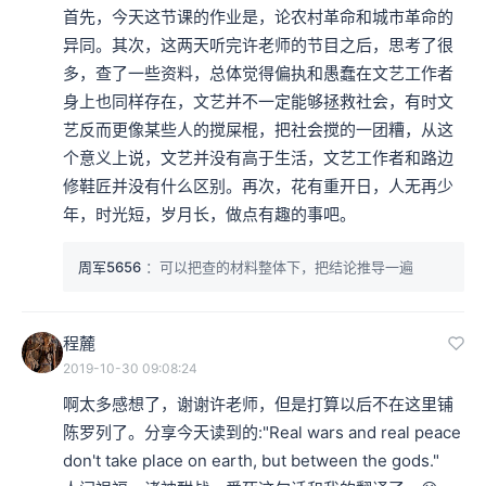
首先，今天这节课的作业是，论农村革命和城市革命的
异同。其次，这两天听完许老师的节目之后，思考了很
多，查了一些资料，总体觉得偏执和愚蠢在文艺工作者
身上也同样存在，文艺并不一定能够拯救社会，有时文
艺反而更像某些人的搅屎棍，把社会搅的一团糟，从这
个意义上说，文艺并没有高于生活，文艺工作者和路边
修鞋匠并没有什么区别。再次，花有重开日，人无再少
年，时光短，岁月长，做点有趣的事吧。
周军5656
：可以把查的材料整体下，把结论推导一遍
程麓
2019-10-30 09:08:24
啊太多感想了，谢谢许老师，但是打算以后不在这里铺
陈罗列了。分享今天读到的:"Real wars and real peace 
don't take place on earth, but between the gods."
