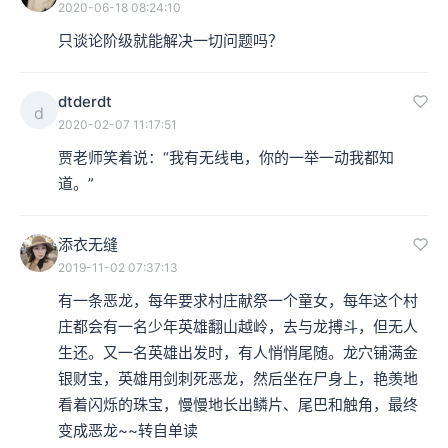
2020-06-18 08:24:10
只谈论阶级就能解决一切问题吗？
dtderdt
d
2020-02-07 11:17:51
贾老师笑着说：“我有无线电，你的一举一动我都知
道。”
添衣无缝
2019-11-02 07:37:13
有一条恶龙，每年要求村庄献祭一个童女，每年这个村
庄都会有一名少年英雄翻山越岭，去与龙搏斗，但无人
生还。又一名英雄出发时，有人悄悄尾随。龙穴铺满金
银财宝，英雄用剑刺死恶龙，然后坐在尸身上，艳羡地
看着闪烁的珠宝，慢慢地长出鳞片、尾巴和触角，最终
变成恶龙~~转自单读