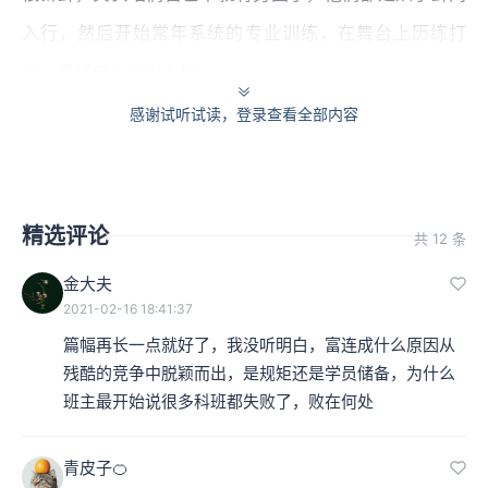
入行，然后开始常年系统的专业训练，在舞台上历练打
磨，最终成为京剧大师。
感谢试听试读，登录查看全部内容
2
我们说富连成之所以能够维持44年的成功经营，其中必然
精选评论
有些奥妙和窍门。说到教育模式，从招收学员、到学戏练
共 12 条
功、再到分行归路、演出实践，以及制定学员行为准则，
金大夫
2021-02-16 18:41:37
可以说事无巨细，每一项都经过检验，最终能够成为教科
篇幅再长一点就好了，我没听明白，富连成什么原因从
书。
残酷的竞争中脱颖而出，是规矩还是学员储备，为什么
班主最开始说很多科班都失败了，败在何处
（1）比如说，科班招收学员，以戏班的梨园子弟为优
先，对扩大传承面有十分积极的作用。
青皮子🍊