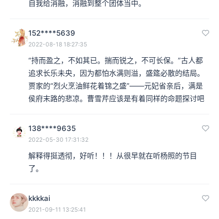
自我给消融，消融到整个团体当中。
152****5639
2022-08-18 18:27:35
“持而盈之，不如其已。揣而锐之，不可长保。”古人都
追求长乐未央，因为都怕水满则溢，盛筵必散的结局。
贾家的“烈火烹油鲜花着锦之盛”——元妃省亲后，满是
侯府末路的悲凉。曹雪芹应该是有着同样的命题探讨吧
138****9635
2022-05-30 17:31:32
解释得挺透彻，好听！！！从很早就在听杨照的节目
了。
kkkkai
2021-09-11 13:25:41