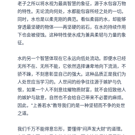
老子之所以将水视为最高智慧的象征，源于水包容万物
的特性。无论流向何处，水都能包容所经之处的一切。
同时，水也是以柔克刚的典范。看似柔弱的水，却能够
穿透最坚硬的物体——再坚硬的岩石，在水的持续作用
《老子·道德经》明嘉靖时期顾氏世德堂刊本第六章、第七章
下也会被侵蚀。这种特性使水成为兼具柔韧与力量的象
征。

圣人的自私
水的另一个智慧体现在它永远向低处流动。即便水已经
无所不在、无所不能，它依然选择谦卑地向下流淌，不
本集编辑：dy、西瓜
骄不躁，不刻意彰显自己的强大。这种品质正是我们为
人处世应当学习的。人世间的纷争往往源于嫉妒与仇
恨，如果一个人不刻意炫耀物质财富，就不会招致他人
的嫉妒与敌意，自然也不会给自己带来不必要的麻烦。
因此，"上善若水"教导我们的是一种坚韧而不争的处世
之道。

我们千万不能得意忘形，要懂得"闷声发大财"的道理。