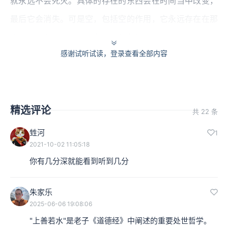
就永远不会死灭。具体的存在的东西会在时间当中改变，
最后它会消失。可是空，包括空的作用，它永远存在在那
里，它不会改变，它也绝对不会消灭。
感谢试听试读，登录查看全部内容
空还能够消失到哪里去？或还能消失、改变成为什么吗？
这是第六章。
精选评论
共 22 条
甡河
1
2021-10-02 11:05:18
你有几分深就能看到听到几分
朱家乐
2025-06-06 19:08:06
"上善若水"是老子《道德经》中阐述的重要处世哲学。