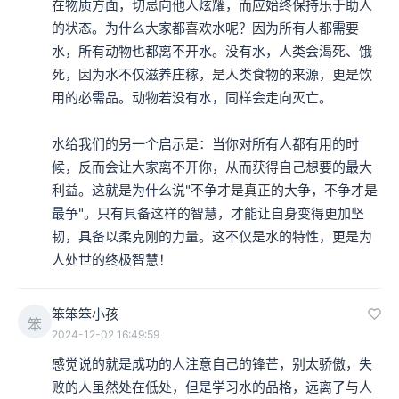
在物质方面，切忌向他人炫耀，而应始终保持乐于助人
的状态。为什么大家都喜欢水呢？因为所有人都需要
水，所有动物也都离不开水。没有水，人类会渴死、饿
死，因为水不仅滋养庄稼，是人类食物的来源，更是饮
用的必需品。动物若没有水，同样会走向灭亡。

水给我们的另一个启示是：当你对所有人都有用的时
候，反而会让大家离不开你，从而获得自己想要的最大
利益。这就是为什么说"不争才是真正的大争，不争才是
最争"。只有具备这样的智慧，才能让自身变得更加坚
韧，具备以柔克刚的力量。这不仅是水的特性，更是为
人处世的终极智慧！
笨笨笨小孩
笨
2024-12-02 16:49:59
感觉说的就是成功的人注意自己的锋芒，别太骄傲，失
败的人虽然处在低处，但是学习水的品格，远离了与人